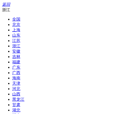
返回
浙江
全国
北京
上海
山东
江苏
浙江
安徽
吉林
福建
广东
广西
海南
天津
河北
山西
黑龙江
甘肃
湖北