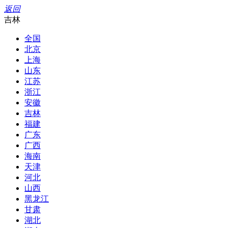
返回
吉林
全国
北京
上海
山东
江苏
浙江
安徽
吉林
福建
广东
广西
海南
天津
河北
山西
黑龙江
甘肃
湖北